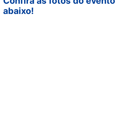
Confira as fotos do evento
abaixo!
Facebook
LinkedIn
WhatsApp
Contato
+55 (11) 4397-6112